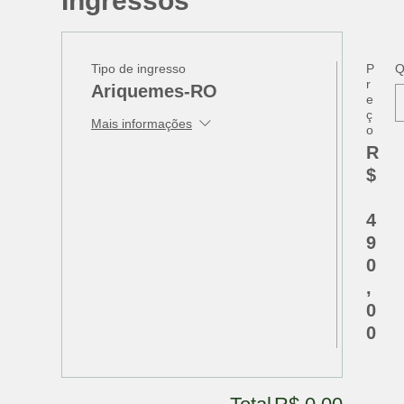
Ingressos
Tipo de ingresso
P
Q
r
Ariquemes-RO
e
ç
Mais informações
o
R
$
4
9
0
,
0
0