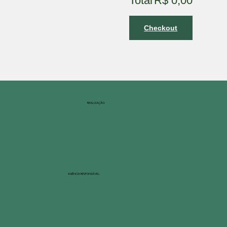
Total
R$ 0,00
Checkout
REALIZAÇÃO:
AGÊNCIA RESPONSÁVEL: