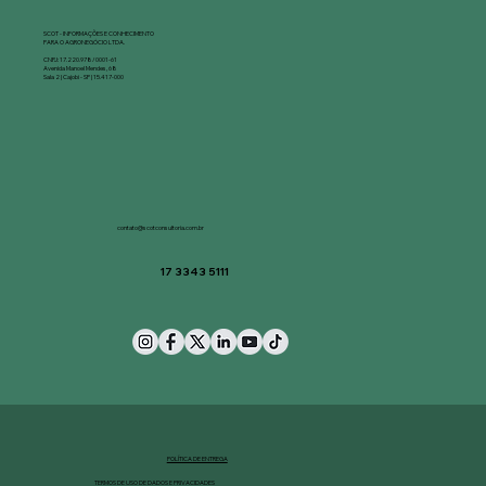
SCOT - INFORMAÇÕES E CONHECIMENTO
PARA O AGRONEGÓCIO LTDA.​​
CNPJ: 17.220.978/0001-61
Avenida Manoel Mendes, 68
Sala 2 | Cajobi - SP | 15.417-000
contato@scotconsultoria.com.br
17 3343 5111
POLÍTICA DE ENTREGA
TERMOS DE USO DE DADOS E PRIVACIDADES